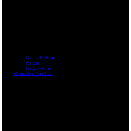
Gates of Olympus
Aviator
Bingo Online
Bônus Sem Depósito