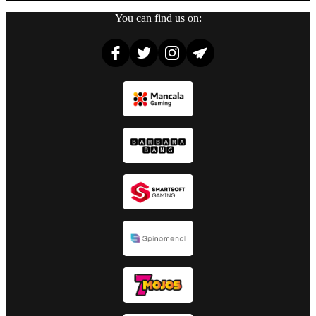
You can find us on: