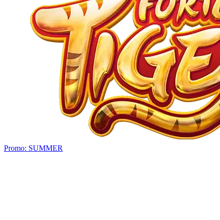
Promo:
SUMMER