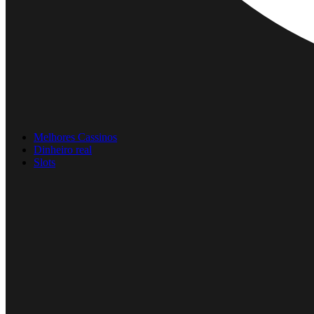
Melhores Cassinos
Dinheiro real
Slots