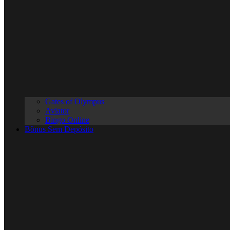
Gates of Olympus
Aviator
Bingo Online
Bônus Sem Depósito