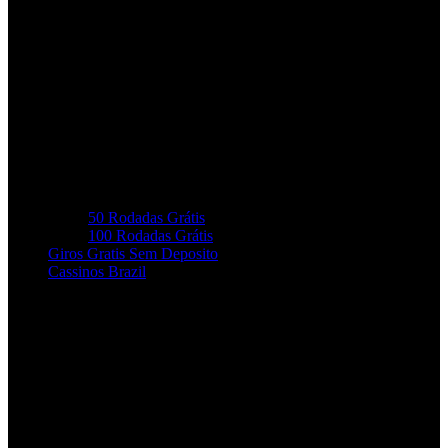
50 Rodadas Grátis
100 Rodadas Grátis
Giros Gratis Sem Deposito
Cassinos Brazil