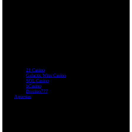
21 Casino
Galactic Wins Casino
SOL Casino
bCasino
Brazino777
Apuestas