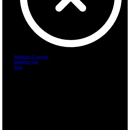
Melhores Cassinos
Dinheiro real
Slots