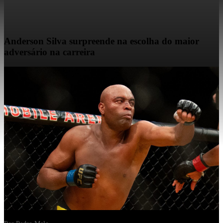
Anderson Silva surpreende na escolha do maior
adversário na carreira