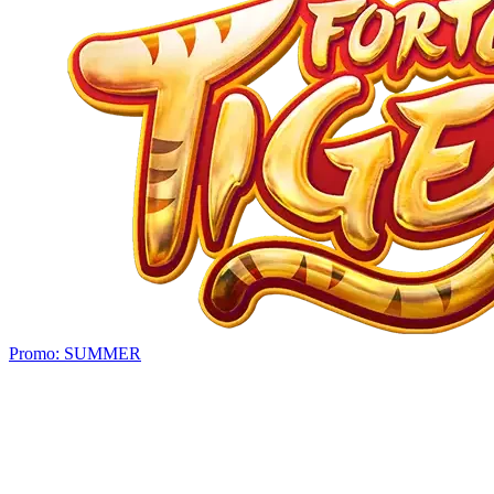
Promo:
SUMMER