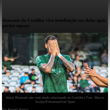
Atacante do Coritiba vive indefinição no clube após
perder espaço
Júnior Brumado não vem sendo relacionado no Coritiba | Foto: Marcos
Araújo/Fotoarena/Icon Sport
Por Rafaela Rasera