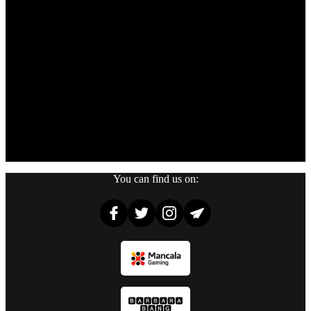
Só neste ano, foram seis jogos com dois gols e duas assistências. O
que fez o atleta perder espaço foi o despontar de Dellatorre como
artilheiro do Coritiba na temporada. Contratado nesta temporada e
homem de confiança de Mozart, o camisa 49 soma seis gols e uma
assistência em nove partidas.
Onde apostar no Paranaense 2025
As melhores bets legalizadas do Brasil oferecem apostas no
Campeonato Paranaense 2025. É possível dar palpites no vencedor
de cada jogo, total de gols da partida, campeão da competição, entre
outros mercados.
You can find us on: