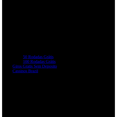
50 Rodadas Grátis
100 Rodadas Grátis
Giros Gratis Sem Deposito
Cassinos Brazil