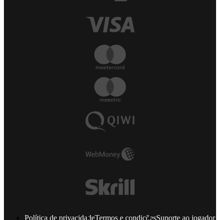
Política de privacidade
Termos e condições
Suporte ao jogador