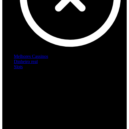
Melhores Cassinos
Dinheiro real
Slots