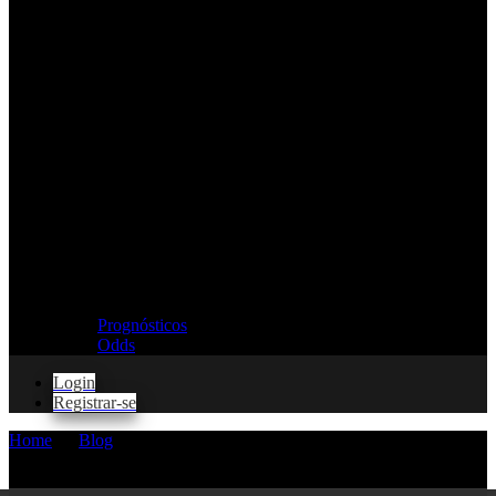
Prognósticos
Odds
Login
Registrar-se
Home
—
Blog
—
Atacante do Coritiba vive indefinição no clube
após perder espaço