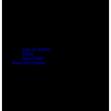
Gates of Olympus
Aviator
Bingo Online
Bônus Sem Depósito