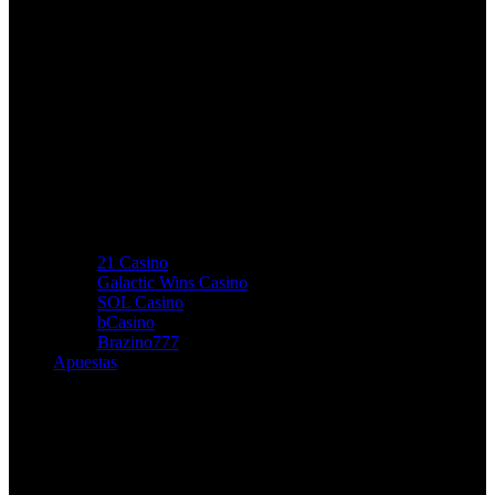
21 Casino
Galactic Wins Casino
SOL Casino
bCasino
Brazino777
Apuestas