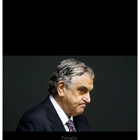
grandeza do Athletico.
Mas, entendo o atleticano. Ocorre que o rebaixamento não foi
consequência natural do futebol. Foi consequência da omissão de
quem sabia que deveria fazer, tinha poderes absolutos para fazer, e
omitiu-se. Voltando à Baixada, foi ofendido com o dedo esquerdo
isolado da mão de Petraglia, pelo qual passaram os milhões de reais,
dólares, euros e libras, que estariam acabando, sem que fosse
prestado contas.
Petraglia.