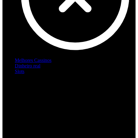
Melhores Cassinos
Dinheiro real
Slots