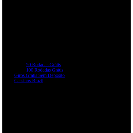
50 Rodadas Grátis
100 Rodadas Grátis
Giros Gratis Sem Deposito
Cassinos Brazil