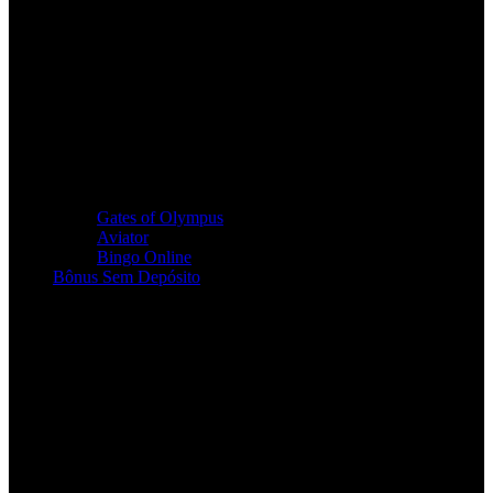
Gates of Olympus
Aviator
Bingo Online
Bônus Sem Depósito