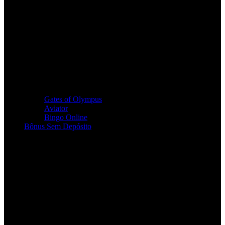
Gates of Olympus
Aviator
Bingo Online
Bônus Sem Depósito