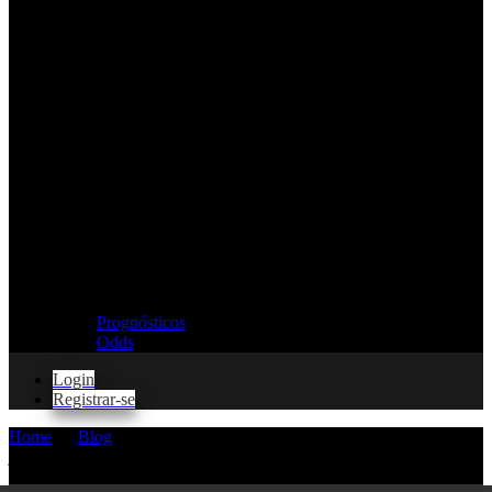
Prognósticos
Odds
Login
Registrar-se
Home
—
Blog
—
Athletico se manifesta após campanha de
jogadores contra gramados sintéticos