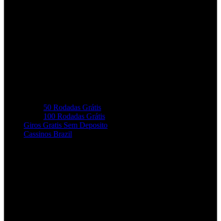
50 Rodadas Grátis
100 Rodadas Grátis
Giros Gratis Sem Deposito
Cassinos Brazil