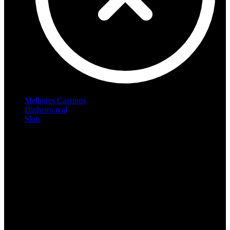
Melhores Cassinos
Dinheiro real
Slots