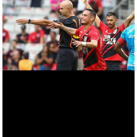
VAR atuou a favor do Athletico diante do Azuriz. Foto: Geraldo
Bubniak/AGB/Gazeta Press.
De olho em mais uma decisão
O Athletico volta a campo contra o Guarany de Bagé, do Rio
Grande do Sul, pela segunda fase da Copa do Brasil. O duelo
acontece na próxima quinta-feira (13), às 19h30, na Ligga Arena.
Gols e melhores momentos de Athletico x