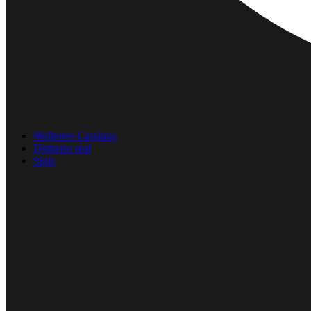
Melhores Cassinos
Dinheiro real
Slots