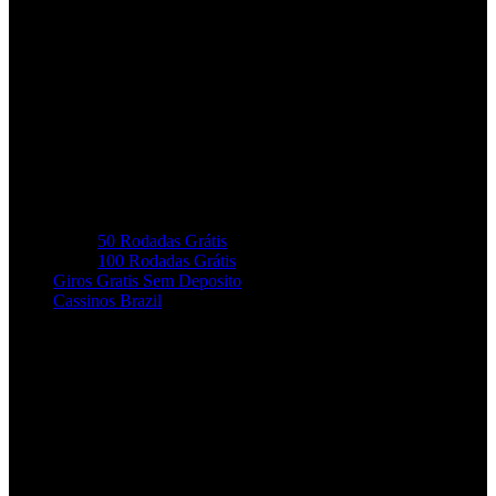
50 Rodadas Grátis
100 Rodadas Grátis
Giros Gratis Sem Deposito
Cassinos Brazil