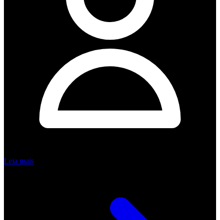
Rafaela Rasera
Leia mais