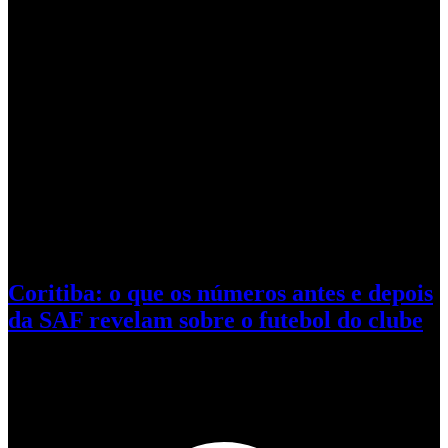
Blog
19/03/2025
Coritiba: o que os números antes e depois
da SAF revelam sobre o futebol do clube
Coritiba: o que os números antes e depois da SAF revelam sobre o
futebol do clube