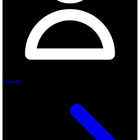
Rafaela Rasera
Leia mais