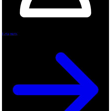
Rafaela Rasera
Leia mais