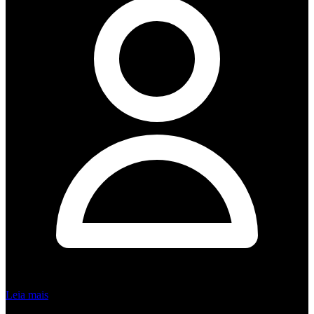
Rafaela Rasera
Leia mais