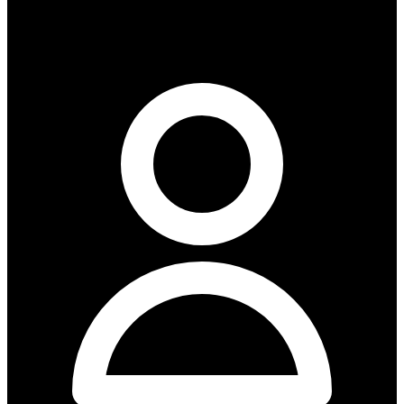
Após modelo criticado em 2024, Coritiba lança concurso para
torcida desenhar nova camisa