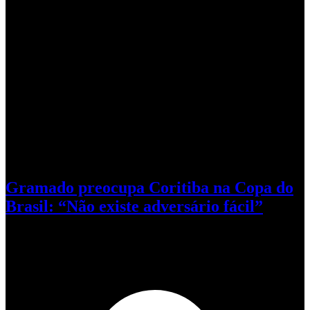
Blog
19/03/2025
Gramado preocupa Coritiba na Copa do
Brasil: “Não existe adversário fácil”
Gramado preocupa Coritiba na Copa do Brasil: “Não existe
adversário fácil”