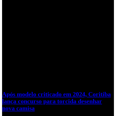
Blog
19/03/2025
Após modelo criticado em 2024, Coritiba
lança concurso para torcida desenhar
nova camisa