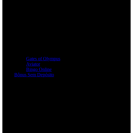
Gates of Olympus
Aviator
Bingo Online
Bônus Sem Depósito