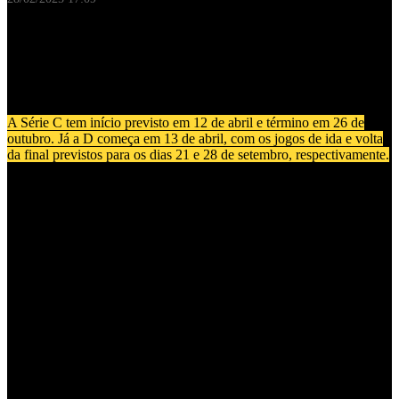
A Confederação Brasileira de Futebol (CBF) divulgou as tabelas
básicas das Série C e D do Campeonato Brasileiro.
Maringá
e
Londrina
são os representantes do estado do Paraná na Terceira
Divisão, enquanto que
Azuriz
,
Cascavel
e
Cianorte
jogarão a
Quarta Divisão.
A Série C tem início previsto em 12 de abril e término em 26 de
outubro. Já a D começa em 13 de abril, com os jogos de ida e volta
da final previstos para os dias 21 e 28 de setembro, respectivamente.
Série C formato
Na primeira fase, serão 20 participantes se enfrentando em turno
único, com os oito melhores avançando e os quatro últimos sendo
rebaixados.
Já na segunda fase, serão dois grupos com quatro times cada (1º, 4º,
5º e 8º de um lado; 2º, 3º, 6º e 7º do outro). As equipes jogam dentro
das chaves em turno e returno, com os dois melhores de cada chave
conquistando o acesso à Série B de 2026. Decidem o título da
competição, os líderes de cada grupo.
10 primeiros jogos de Maringá e