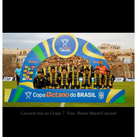
Da segunda fase até as finais são disputadas em partidas de ida e
volta. Os semifinalistas garantem o acesso para a Série C de 2026.
Cascavel e Cianorte estão no Grupo 7, enquanto que o Azuriz está
na Chave 8.
Cascavel está no Grupo 7. Foto: Bruno Mayer/Cascavel
Grupos da Série D 2025