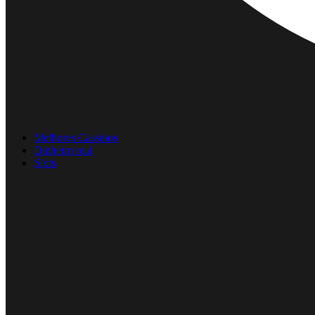
Melhores Cassinos
Dinheiro real
Slots