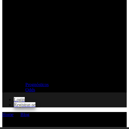
Prognósticos
Odds
Login
Registrar-se
Home
—
Blog
—
Coritiba tripudia ‘morte’ do Paraná Clube após
vitória e rebaixamento