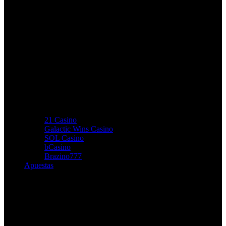
21 Casino
Galactic Wins Casino
SOL Casino
bCasino
Brazino777
Apuestas