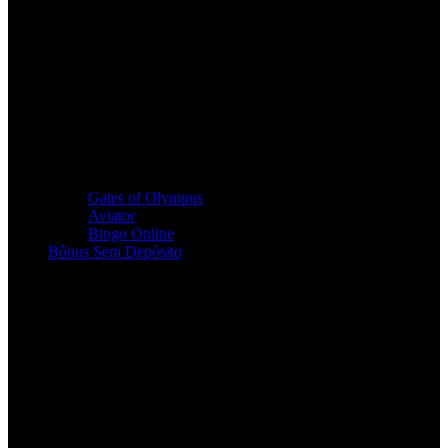
Gates of Olympus
Aviator
Bingo Online
Bônus Sem Depósito