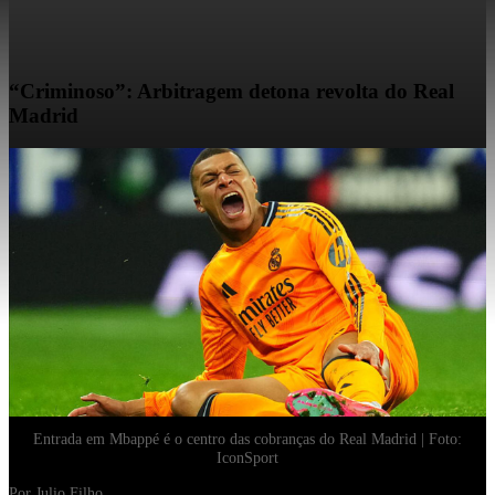
“Criminoso”: Arbitragem detona revolta do Real
Madrid
Entrada em Mbappé é o centro das cobranças do Real Madrid | Foto:
IconSport
Por Julio Filho