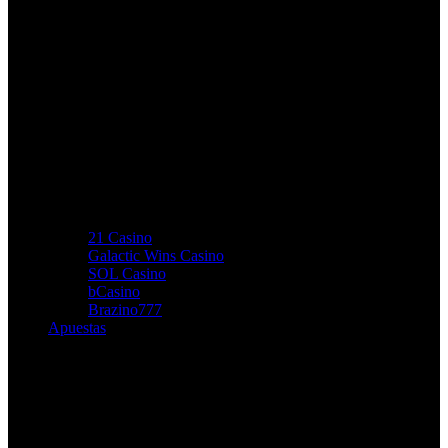
21 Casino
Galactic Wins Casino
SOL Casino
bCasino
Brazino777
Apuestas