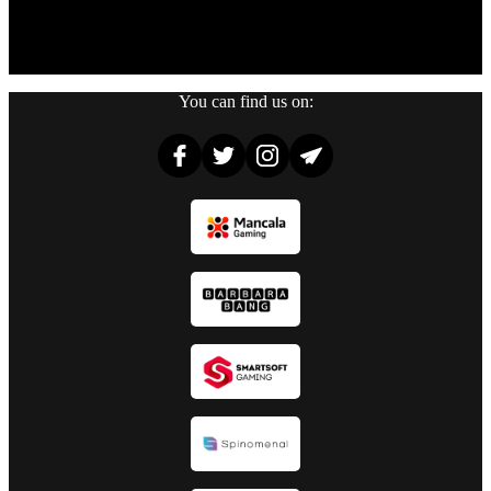
A TV do clube já dedicou alguns vídeos para denunciar as atuações
do árbitro, como ocorreu após a vitória por 3 a 2 sobre o Alavés.
“Lixo de arbitragem. Abuso de autoridade, atitude desafiadora e
arrogante”, destacou, na ocasião.
You can find us on: