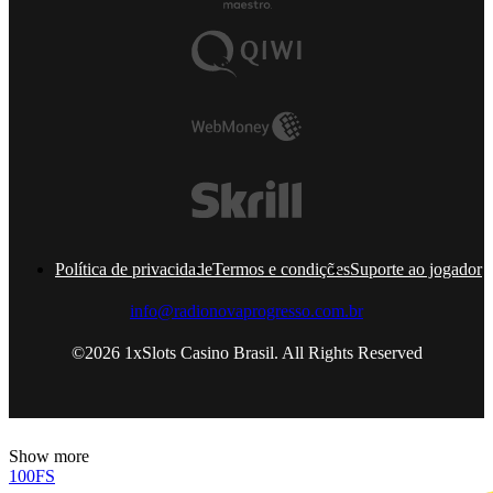
Política de privacidade
Termos e condições
Suporte ao jogador
info@radionovaprogresso.com.br
©2026 1xSlots Casino Brasil. All Rights Reserved
Show more
100FS