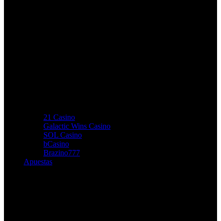
21 Casino
Galactic Wins Casino
SOL Casino
bCasino
Brazino777
Apuestas