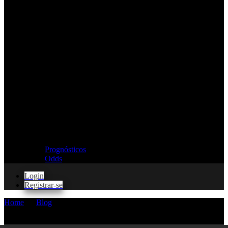
Prognósticos
Odds
Login
Registrar-se
Home
—
Blog
—
Diretor ex-Athletico detona ‘VAR curitibano’ no
Mineirão e acusa: “Cuca é de Curitiba”