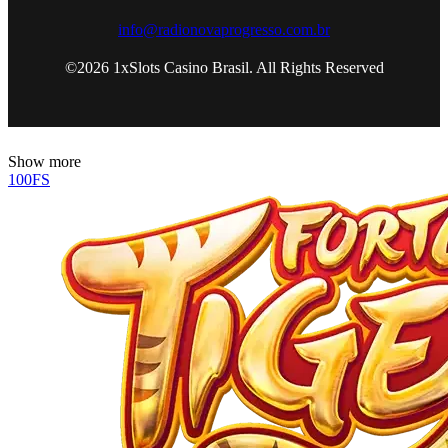
info@radionovaprogresso.com.br
©2026 1xSlots Casino Brasil. All Rights Reserved
Show more
100FS