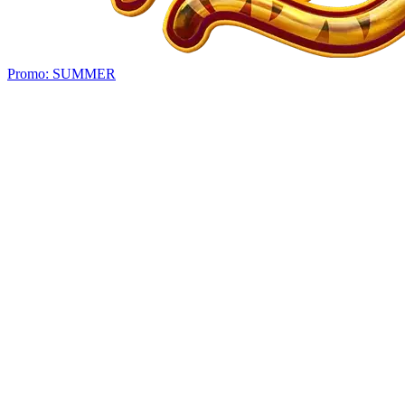
Promo:
SUMMER