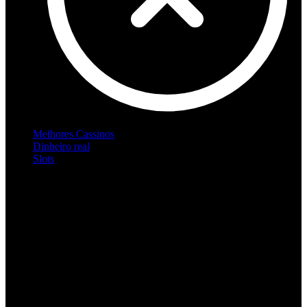
Melhores Cassinos
Dinheiro real
Slots