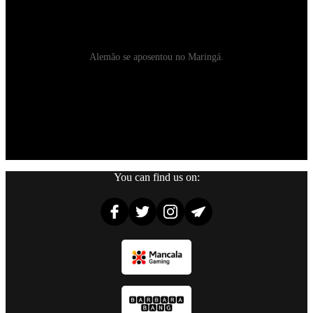
Alemão se aposentou no Maringá.
Onde apostar no Paranaense 2025
As melhores bets legalizadas do Brasil oferecem apostas no
Campeonato Paranaense 2025. É possível dar palpites no vencedor
de cada jogo, total de gols da partida, campeão da competição, entre
outros mercados.
You can find us on: