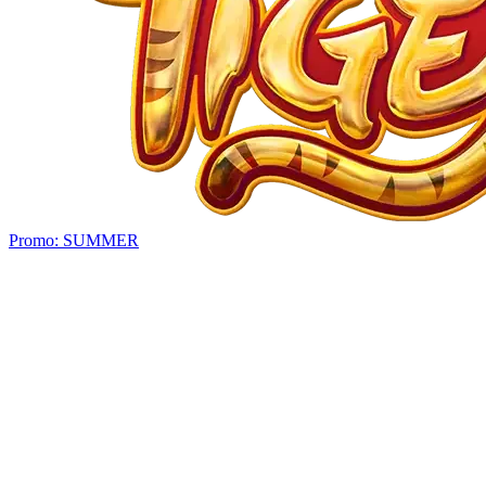
Promo:
SUMMER