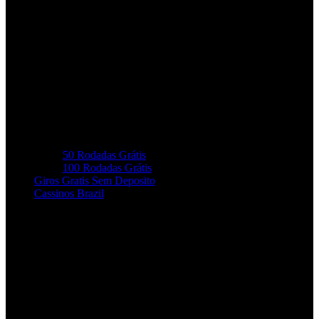
50 Rodadas Grátis
100 Rodadas Grátis
Giros Gratis Sem Deposito
Cassinos Brazil