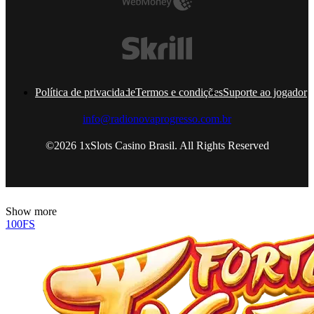
Política de privacidade
Termos e condições
Suporte ao jogador
info@radionovaprogresso.com.br
©2026 1xSlots Casino Brasil. All Rights Reserved
Show more
100FS