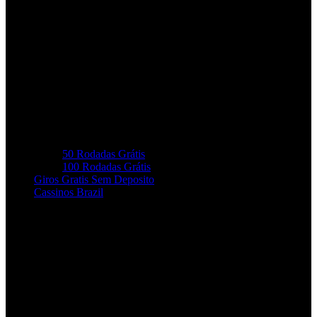
50 Rodadas Grátis
100 Rodadas Grátis
Giros Gratis Sem Deposito
Cassinos Brazil