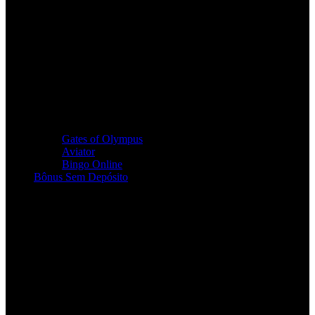
Gates of Olympus
Aviator
Bingo Online
Bônus Sem Depósito