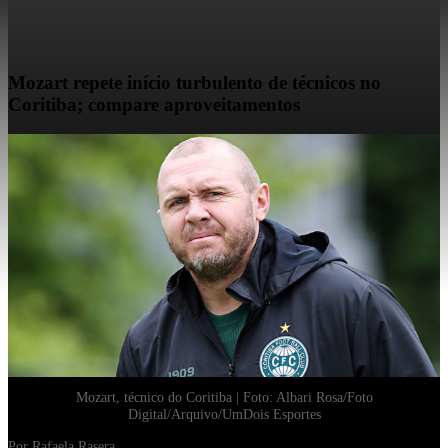
Mozart repete início turbulento de técnicos no
Coritiba; compare aproveitamentos
Mozart, técnico do Coritiba | Foto: Albari Rosa/Foto
Digital/Arquivo/UmDois Esportes
Por Rafaela Rasera