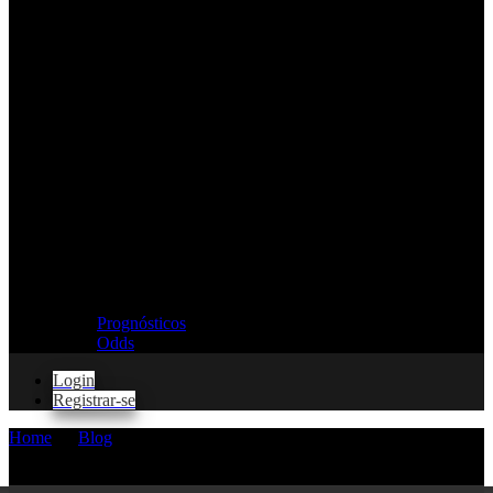
Prognósticos
Odds
Login
Registrar-se
Home
—
Blog
—
Plataforma de 3 reais – As 5 melhores opções em
2025