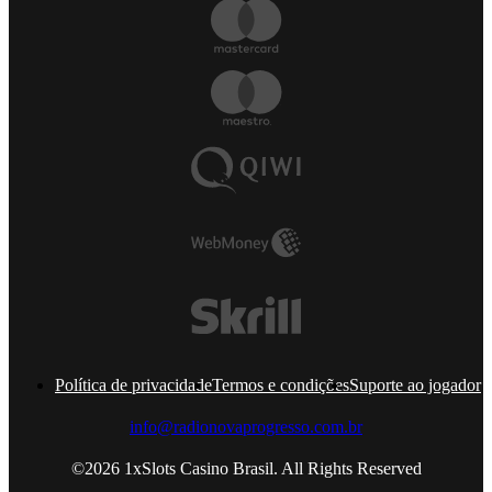
Política de privacidade
Termos e condições
Suporte ao jogador
info@radionovaprogresso.com.br
©2026 1xSlots Casino Brasil. All Rights Reserved