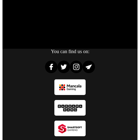
Veja as dúvidas mais comuns sobre as casas de apostas de 3 reais no
Brasil:
Qual é a plataforma de R$3?
A Superbet é a melhor plataforma de R$3 do mercado, mas a
F12.Bet, Betnaconal, Vbet e Luva.bet também valem muito a pena.
Como encontrar plataformas de 3 reais?
Vale a pena se cadastrar em plataformas de 3 reais?
You can find us on: