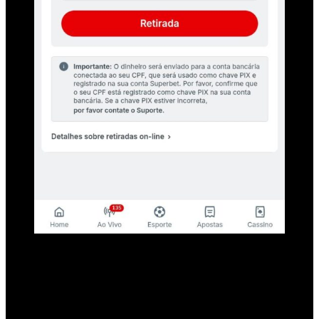
É necessário fazer o login, acessar a área de saque e preencher o
formulário para retirar dinheiro nas plataformas de 3 reais.
Veja como funciona, passo a passo, os saques na Superbet – utilize