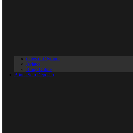
Gates of Olympus
Aviator
Bingo Online
Bônus Sem Depósito