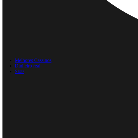
Melhores Cassinos
Dinheiro real
Slots