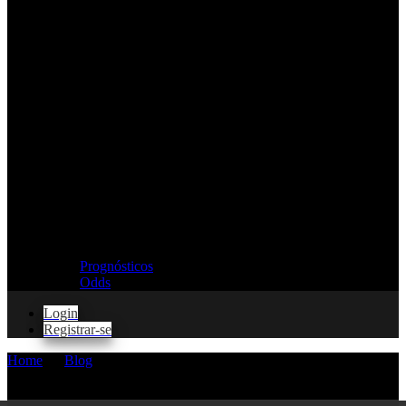
Prognósticos
Odds
Login
Registrar-se
Home
—
Blog
—
Sonho em jogo: Jovens talentos disputam vaga no
vôlei feminino