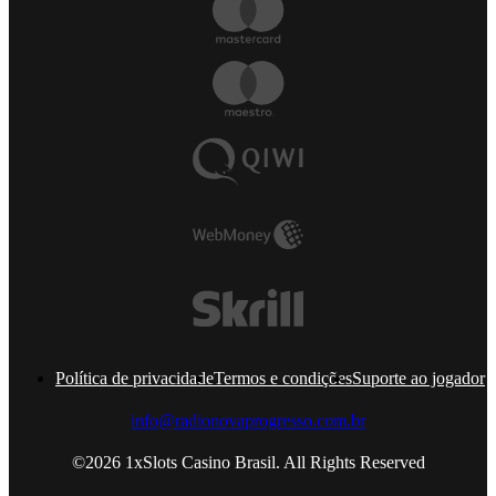
Política de privacidade
Termos e condições
Suporte ao jogador
info@radionovaprogresso.com.br
©2026 1xSlots Casino Brasil. All Rights Reserved