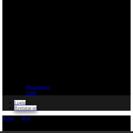
Prognósticos
Odds
Login
Registrar-se
Home
—
Blog
—
Técnico admite que existe o risco de o Paraná
Clube encerrar suas atividades