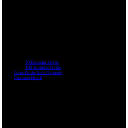
50 Rodadas Grátis
100 Rodadas Grátis
Giros Gratis Sem Deposito
Cassinos Brazil