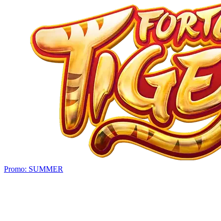
Promo:
SUMMER