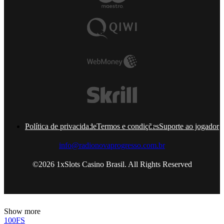
Política de privacidade
Termos e condições
Suporte ao jogador
info@radionovaprogresso.com.br
©2026 1xSlots Casino Brasil. All Rights Reserved
Show more
100FS