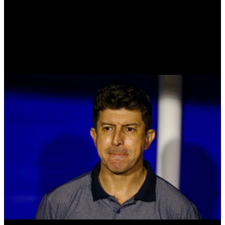
“O clube enfrenta uma crise financeira grave, sem perspectivas
concretas de solução.”
O terceiro rebaixamento do Paraná no
Campeonato Paranaense