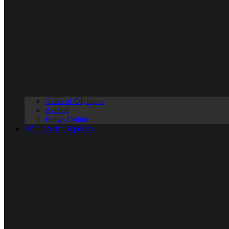
Gates of Olympus
Aviator
Bingo Online
Bônus Sem Depósito