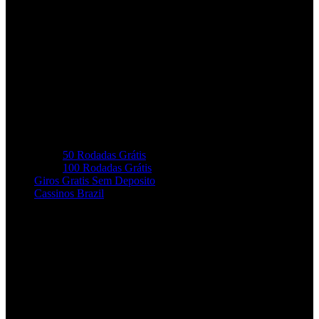
50 Rodadas Grátis
100 Rodadas Grátis
Giros Gratis Sem Deposito
Cassinos Brazil