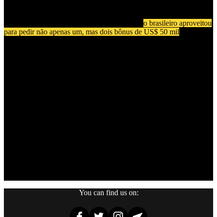
dentro do UFC.
Questionado sobre a performance impecável,
o brasileiro aproveitou
para pedir não apenas um, mas dois bônus de US$ 50 mil
; por
performance da noite e por luta da noite.
“Já vi vários caras levando bônus duplo, então eu fiquei pensando
em como impressionar o Dana White para conseguir dois bônus”,
brincou ele.
A vitória contundente provavelmente colocará Ruffy no top 15 da
categoria peso-leve menos de um ano depois de sua estreia, então
ele também aproveitou para pedir uma luta com um nome que está
no top 10.
“Maurício Ruffy contra Beneil Dariush! Talvez em uma
[luta principal] Fight Night, o que vocês acham?”,
perguntou ele, deixando o público bastante animado
com essa possibilidade.
You can find us on: