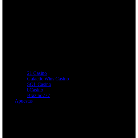
21 Casino
Galactic Wins Casino
SOL Casino
bCasino
Brazino777
Apuestas