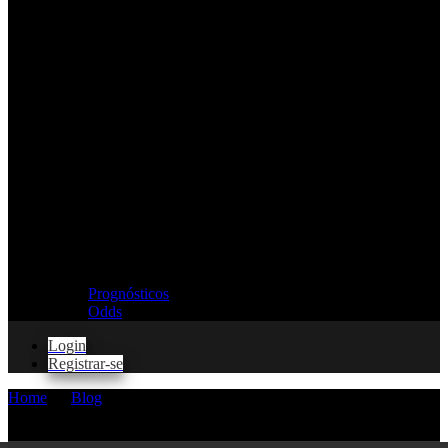
Prognósticos
Odds
Login
Registrar-se
Home
—
Blog
—
UFC 313: Poatan passa longe de nocaute, perde
cinturão e contesta juízes