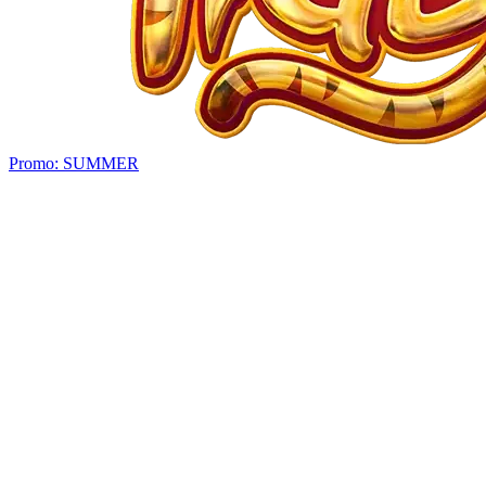
Promo:
SUMMER