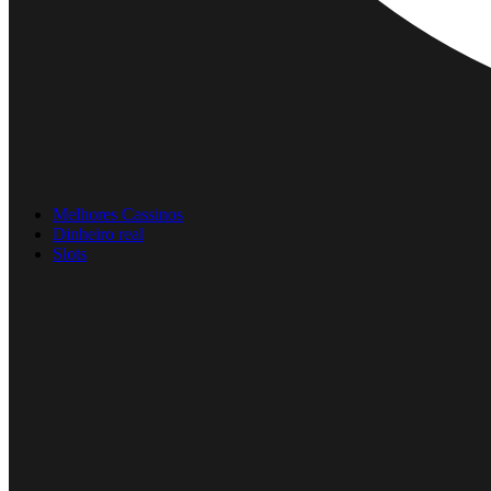
Melhores Cassinos
Dinheiro real
Slots