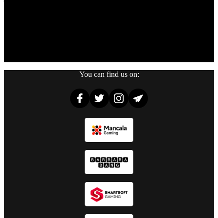
seja em dinheiro, ou liquidando o montante que o Betis está
pagando para o Barça para ter Vitor Roque por empréstimo.
Ainda de acordo o jornal
Mundo Deportivo
, o Betis poderia ainda
aumentar a porcentagem que detém dos direitos econômicos de
Abde Ezzalzouli, um dos destaques da equipe de Manuel Pellegrini,
e que tem 50% dos direitos ligados ao Barça.
You can find us on: