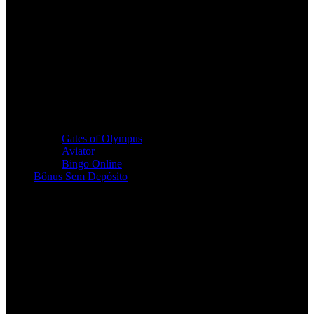
Gates of Olympus
Aviator
Bingo Online
Bônus Sem Depósito