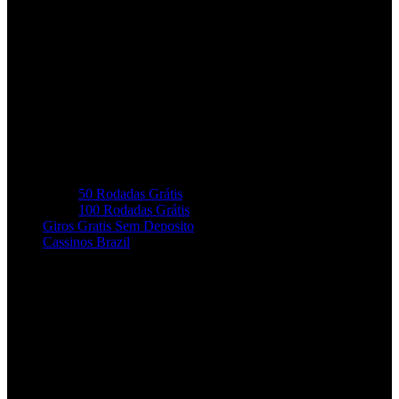
50 Rodadas Grátis
100 Rodadas Grátis
Giros Gratis Sem Deposito
Cassinos Brazil