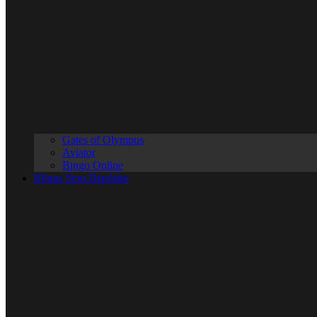
Gates of Olympus
Aviator
Bingo Online
Bônus Sem Depósito