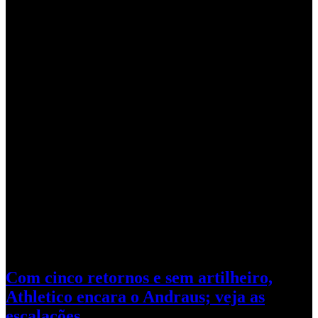
Blog
19/03/2025
Com cinco retornos e sem artilheiro,
Athletico encara o Andraus; veja as
escalações