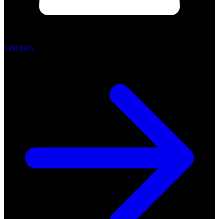
Vinicius Cordeiro
Leia mais