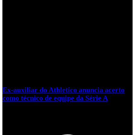
Blog
19/03/2025
Ex-auxiliar do Athletico anuncia acerto
como técnico de equipe da Série A
Ex-auxiliar do Athletico anuncia acerto como técnico de equipe da
Série A