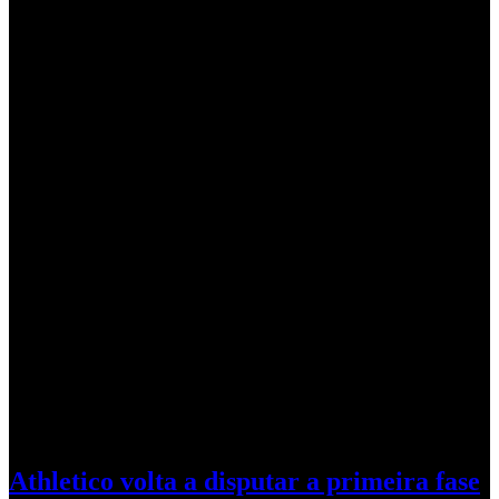
Blog
19/03/2025
Athletico volta a disputar a primeira fase