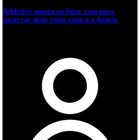
Athletico aposta no fator casa para
encerrar série ruim contra o Azuriz
Athletico aposta no fator casa para encerrar série ruim contra o
Azuriz