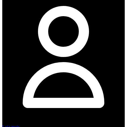
Vinicius Cordeiro
Leia mais