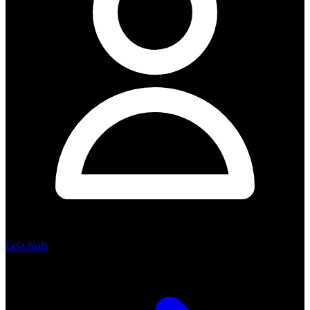
Vinicius Cordeiro
Leia mais