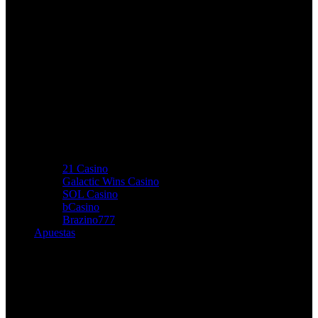
21 Casino
Galactic Wins Casino
SOL Casino
bCasino
Brazino777
Apuestas