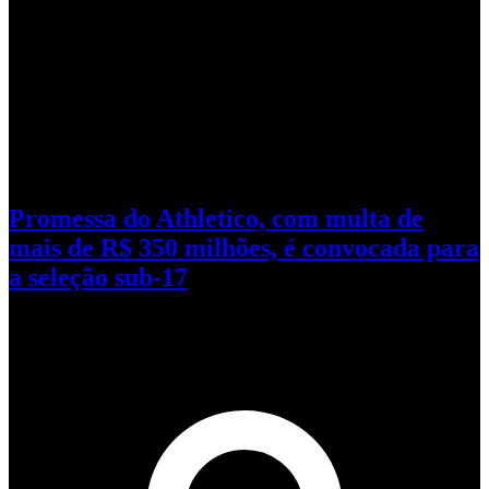
Blog
19/03/2025
Promessa do Athletico, com multa de
mais de R$ 350 milhões, é convocada para
a seleção sub-17
Promessa do Athletico, com multa de mais de R$ 350 milhões, é
convocada para a seleção sub-17