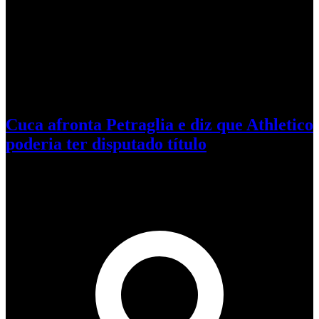
Blog
19/03/2025
Cuca afronta Petraglia e diz que Athletico
poderia ter disputado título
Cuca afronta Petraglia e diz que Athletico poderia ter disputado
título