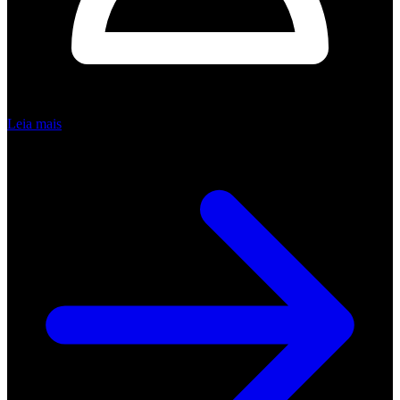
Vinicius Cordeiro
Leia mais