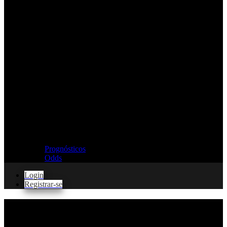
Prognósticos
Odds
Login
Registrar-se