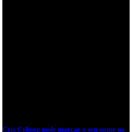
Blog
19/03/2025
Cris Cyborg pode marcar o seu nome na