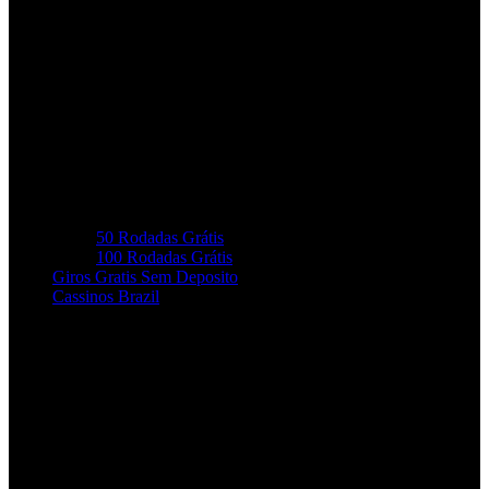
50 Rodadas Grátis
100 Rodadas Grátis
Giros Gratis Sem Deposito
Cassinos Brazil