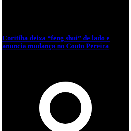
Blog
19/03/2025
Coritiba deixa “feng shui” de lado e
anuncia mudança no Couto Pereira
Coritiba deixa “feng shui” de lado e anuncia mudança no Couto
Pereira