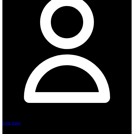
Diogo Souza
Leia mais