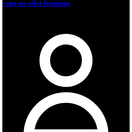
vaga no vôlei feminino
Sonho em jogo: Jovens talentos disputam vaga no vôlei feminino